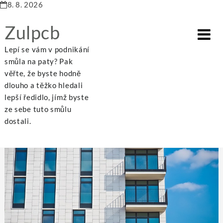
8. 8. 2026
Zulpcb
Lepí se vám v podnikání
smůla na paty? Pak
věřte, že byste hodně
dlouho a těžko hledali
Home
Business
Aby vaše hlasování o rekonstrukci bytového domu proběhlo v klidu
lepší ředidlo, jímž byste
ze sebe tuto smůlu
dostali.