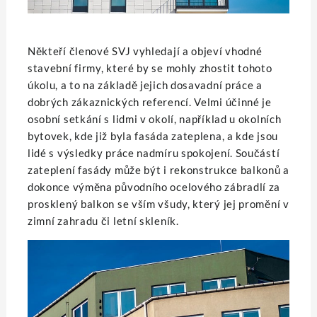
Někteří členové SVJ vyhledají a objeví vhodné
stavební firmy, které by se mohly zhostit tohoto
úkolu, a to na základě jejich dosavadní práce a
dobrých zákaznických referencí. Velmi účinné je
osobní setkání s lidmi v okolí, například u okolních
bytovek, kde již byla fasáda zateplena, a kde jsou
lidé s výsledky práce nadmíru spokojení. Součástí
zateplení fasády může být i rekonstrukce balkonů a
dokonce výměna původního ocelového zábradlí za
prosklený balkon se vším všudy, který jej promění v
zimní zahradu či letní skleník.