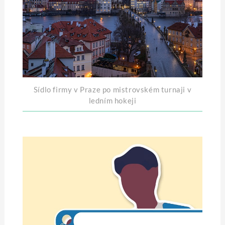
Sídlo firmy v Praze po mistrovském turnaji v
ledním hokeji