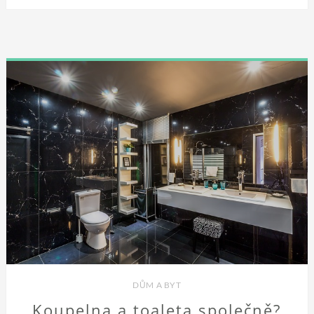
DŮM A BYT
Koupelna a toaleta společně?