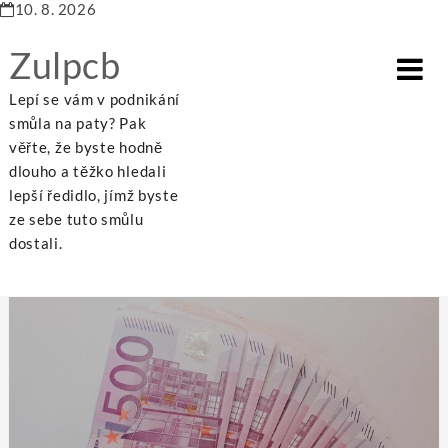
10. 8. 2026
Zulpcb
Lepí se vám v podnikání
smůla na paty? Pak
věřte, že byste hodně
dlouho a těžko hledali
Rubrika:
Dům a byt
lepší ředidlo, jímž byste
ze sebe tuto smůlu
dostali.