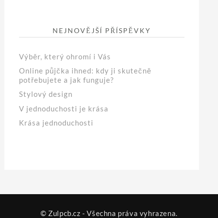
NEJNOVĚJŠÍ PŘÍSPĚVKY
Výběr, který ohromí i Vás
Online půjčka ihned: kdy ji skutečně
potřebujete a jak funguje?
Stylový design
V jednoduchosti je krása
Krása jednoduchosti
© Zulpcb.cz - Všechna práva vyhrazena.