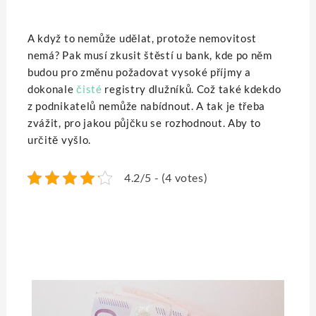
A když to nemůže udělat, protože nemovitost
nemá? Pak musí zkusit štěstí u bank, kde po něm
budou pro změnu požadovat vysoké příjmy a
dokonale
čisté
registry dlužníků. Což také kdekdo
z podnikatelů nemůže nabídnout.
A tak je třeba
zvážit, pro jakou půjčku se rozhodnout. Aby to
určitě vyšlo.
4.2/5 - (4 votes)