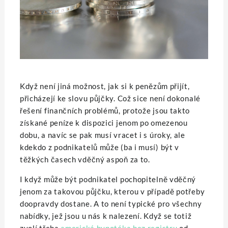
Když není jiná možnost, jak si k penězům přijít,
přicházejí ke slovu půjčky. Což sice není dokonalé
řešení finančních problémů, protože jsou takto
získané peníze k dispozici jenom po omezenou
dobu, a navíc se pak musí vracet i s úroky, ale
kdekdo z podnikatelů může (ba i musí) být v
těžkých časech vděčný aspoň za to.
I když může být podnikatel pochopitelně vděčný
jenom za takovou půjčku, kterou v případě potřeby
doopravdy dostane. A to není typické pro všechny
nabídky, jež jsou u nás k nalezení. Když se totiž