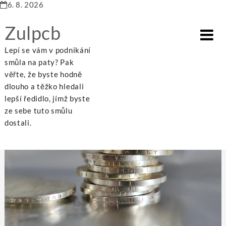
6. 8. 2026
Zulpcb
Lepí se vám v podnikání
smůla na paty? Pak
věřte, že byste hodně
dlouho a těžko hledali
Home
Dům a byt
Podnikání je finanční nejistota
lepší ředidlo, jímž byste
ze sebe tuto smůlu
dostali.