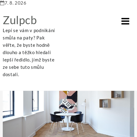
7. 8. 2026
Zulpcb
Lepí se vám v podnikání
smůla na paty? Pak
věřte, že byste hodně
dlouho a těžko hledali
Home
Nezařazené
Stylový design
lepší ředidlo, jímž byste
ze sebe tuto smůlu
dostali.