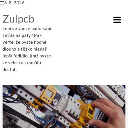
6. 8. 2026
Zulpcb
Lepí se vám v podnikání
smůla na paty? Pak
věřte, že byste hodně
dlouho a těžko hledali
Rubrika:
Elektro
lepší ředidlo, jímž byste
ze sebe tuto smůlu
dostali.