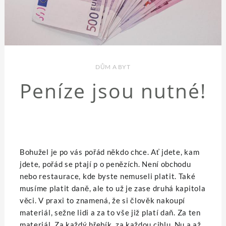
DŮM A BYT
Peníze jsou nutné!
Bohužel je po vás pořád někdo chce. Ať jdete, kam
jdete, pořád se ptají p o penězích. Není obchodu
nebo restaurace, kde byste nemuseli platit. Také
musíme platit daně, ale to už je zase druhá kapitola
věci. V praxi to znamená, že si člověk nakoupí
materiál, sežne lidi a za to vše již platí daň. Za ten
materiál. Za každý hřebík, za každou cihlu. Nu a až