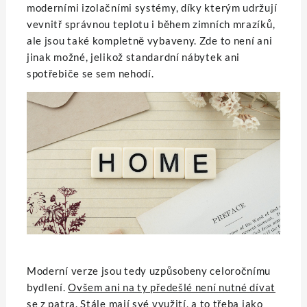
moderními izolačními systémy, díky kterým udržují
vevnitř správnou teplotu i během zimních mrazíků,
ale jsou také kompletně vybaveny. Zde to není ani
jinak možné, jelikož standardní nábytek ani
spotřebiče se sem nehodí.
Moderní verze jsou tedy uzpůsobeny celoročnímu
bydlení.
Ovšem ani na ty předešlé není nutné dívat
se z patra
. Stále mají své využití, a to třeba jako