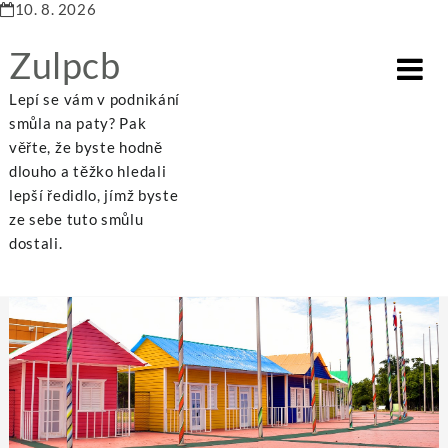
10. 8. 2026
Zulpcb
Lepí se vám v podnikání
smůla na paty? Pak
věřte, že byste hodně
dlouho a těžko hledali
Home
Dům a byt
I alternativní bydlení může být dobré
lepší ředidlo, jímž byste
ze sebe tuto smůlu
dostali.