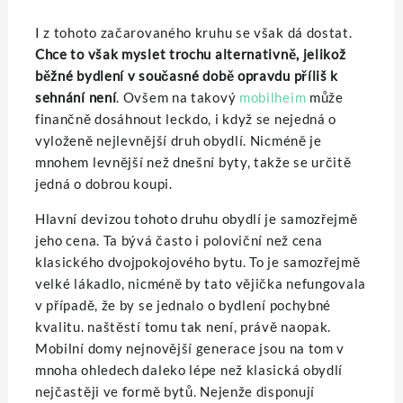
I z tohoto začarovaného kruhu se však dá dostat.
Chce to však myslet trochu alternativně, jelikož
běžné bydlení v současné době opravdu příliš k
sehnání není
. Ovšem na takový
mobilheim
může
finančně dosáhnout leckdo, i když se nejedná o
vyloženě nejlevnější druh obydlí. Nicméně je
mnohem levnější než dnešní byty, takže se určitě
jedná o dobrou koupi.
Hlavní devizou tohoto druhu obydlí je samozřejmě
jeho cena. Ta bývá často i poloviční než cena
klasického dvojpokojového bytu. To je samozřejmě
velké lákadlo, nicméně by tato vějička nefungovala
v případě, že by se jednalo o bydlení pochybné
kvalitu. naštěstí tomu tak není, právě naopak.
Mobilní domy nejnovější generace jsou na tom v
mnoha ohledech daleko lépe než klasická obydlí
nejčastěji ve formě bytů. Nejenže disponují