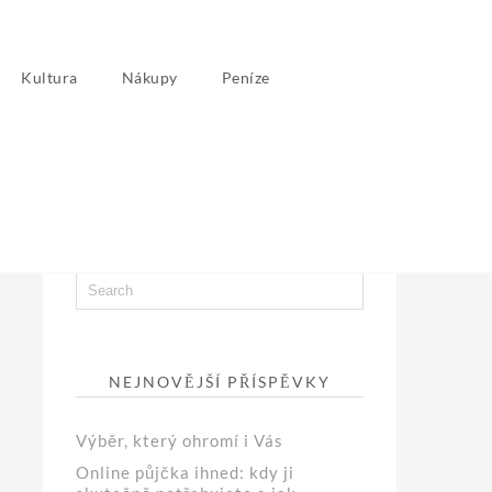
Kultura
Nákupy
Peníze
NEJNOVĚJŠÍ PŘÍSPĚVKY
Výběr, který ohromí i Vás
Online půjčka ihned: kdy ji