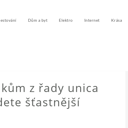
estování
Dům a byt
Elektro
Internet
Krása
í
NEZAŘAZENÉ
dkům z řady unica
ete šťastnější