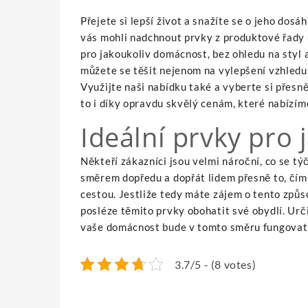
Přejete si lepší život a snažíte se o jeho dosá
vás mohli nadchnout prvky z produktové řady
pro jakoukoliv domácnost, bez ohledu na styl a
můžete se těšit nejenom na vylepšení vzhledu 
Využijte naši nabídku také a vyberte si přesn
to i díky opravdu skvělý cenám, které nabízím
Ideální prvky pro 
Někteří zákazníci jsou velmi nároční, co se t
směrem dopředu a dopřát lidem přesně to, čím 
cestou. Jestliže tedy máte zájem o tento způso
posléze těmito prvky obohatit své obydlí. Urči
vaše domácnost bude v tomto směru fungovat 
3.7/5 - (8 votes)