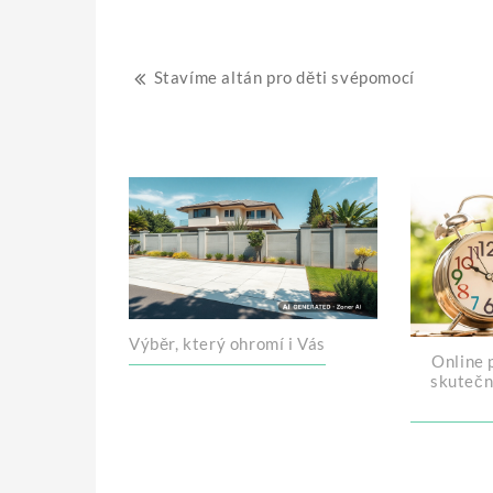
Navigace
Stavíme altán pro děti svépomocí
pro
příspěvek
Výběr, který ohromí i Vás
Online p
skutečn