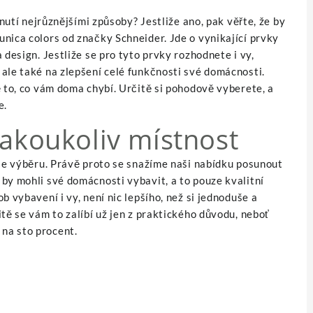
hnutí nejrůznějšími způsoby? Jestliže ano, pak věřte, že by
unica colors
od značky Schneider. Jde o vynikající prvky
 design. Jestliže se pro tyto prvky rozhodnete i vy,
ale také na zlepšení celé funkčnosti své domácnosti.
ě to, co vám doma chybí. Určitě si pohodově vyberete, a
e.
jakoukoliv místnost
ýče výběru. Právě proto se snažíme naši nabídku posunout
by mohli své domácnosti vybavit, a to pouze kvalitní
b vybavení i vy, není nic lepšího, než si jednoduše a
tě se vám to zalíbí už jen z praktického důvodu, neboť
na sto procent.