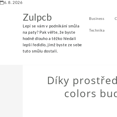
6. 8. 2026
Zulpcb
Business
C
Lepí se vám v podnikání smůla
Technika
na paty? Pak věřte, že byste
hodně dlouho a těžko hledali
lepší ředidlo, jímž byste ze sebe
Home
Díky prostředkům z řady unica colors budete šťastnějš
tuto smůlu dostali.
Díky prostře
colors bud