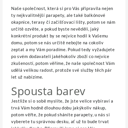
Naše společnost, která si pro Vás připravila nejen
ty nejkvalitnější
parapety
, ale také balkónové
okapnice, terasy či začišťovací lišty, potom se nám
určitě ozvěte, a pokud byste nevěděli, jaký
konkrétní produkt by se nejvíce hodil k Vašemu
domu, potom se nás určitě nebojte na cokoliv
zeptat a my Vám poradíme. Pokud tedy vyžadujete
po svém dodavateli jakéhokoliv zboží co nejvíce
zkušeností, potom věříme, že naše společnost Vám
udělá velikou radost, protože své služby těch pár
let už nabízíme.
Spousta barev
Jestliže si o sobě myslíte, že jste velice vybíraví a
trvá Vám hodně dlouhou dobu jakýkoliv nákup,
potom věřte, že pokud sháníte parapety, u nás si
vyberete tu správnou desku, ať už to bude trvat