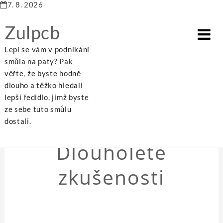
7. 8. 2026
Zulpcb
Lepí se vám v podnikání
smůla na paty? Pak
věřte, že byste hodně
dlouho a těžko hledali
Home
Dlouholeté zkušenosti
lepší ředidlo, jímž byste
ze sebe tuto smůlu
dostali.
NEZAŘAZENÉ
Dlouholeté
zkušenosti