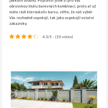
jakkoliv dlouho. Připravili jsme si pro Vás
obrovskou škálu barevných kombinací, proto ať už
máte rádi kteroukoliv barvu, věřte, že náš výběr
Vás rozhodně uspokojí, tak jako uspokojil ostatní
zákazníky.
4.3/5 - (10 votes)