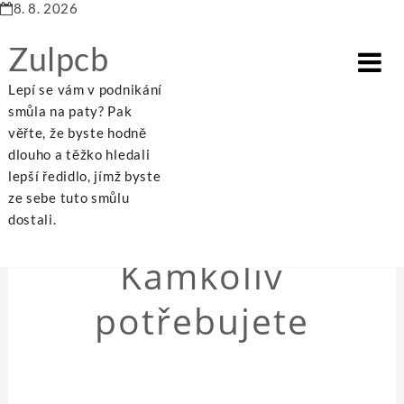
8. 8. 2026
Zulpcb
Lepí se vám v podnikání
smůla na paty? Pak
věřte, že byste hodně
dlouho a těžko hledali
Home
Kamkoliv potřebujete
lepší ředidlo, jímž byste
ze sebe tuto smůlu
dostali.
NEZAŘAZENÉ
Kamkoliv
potřebujete