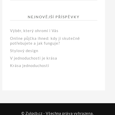
NEJNOVĚJŠÍ PŘÍSPĚVKY
Výběr, který ohromí i Vás
Online půjčka ihned: kdy ji skutečně
potřebujete a jak funguje?
Stylový design
V jednoduchosti je krása
Krása jednoduchosti
© Zulpcb.cz - Všechna práva vyhrazena.