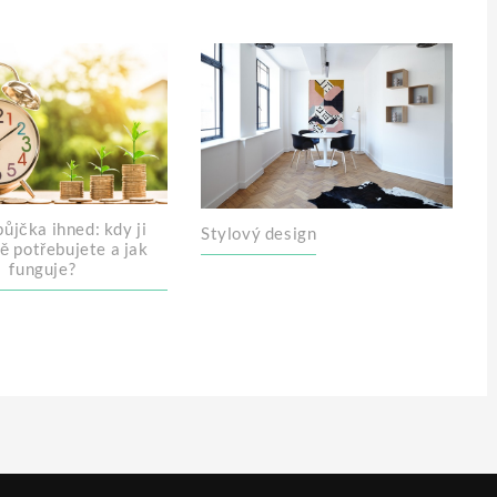
ůjčka ihned: kdy ji
Stylový design
ě potřebujete a jak
funguje?