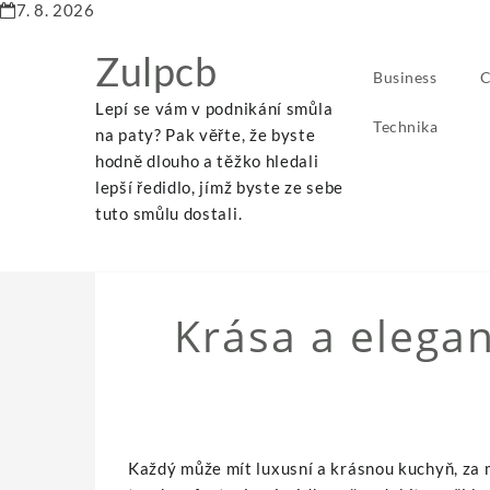
7. 8. 2026
Zulpcb
Business
C
Lepí se vám v podnikání smůla
Technika
na paty? Pak věřte, že byste
hodně dlouho a těžko hledali
lepší ředidlo, jímž byste ze sebe
Home
Krása a elegance u vás v kuchyni
tuto smůlu dostali.
Krása a elegan
Každý může mít luxusní a krásnou kuchyň, za 