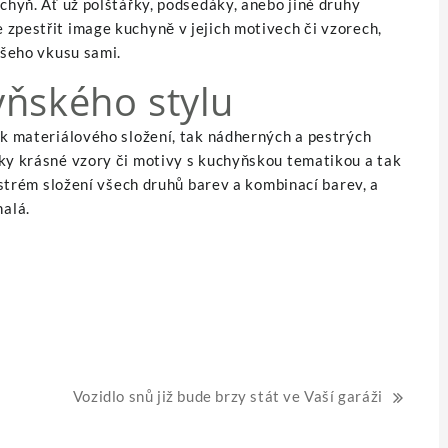
uchyň. Ať už polštářky, podsedáky, anebo jiné druhy
zpestřit image kuchyně v jejich motivech či vzorech,
ašeho vkusu sami.
yňského stylu
ak materiálového složení, tak nádherných a pestrých
dky krásné vzory či motivy s kuchyňskou tematikou a tak
pestrém složení všech druhů barev a kombinací barev, a
alá.
Vozidlo snů již bude brzy stát ve Vaší garáži