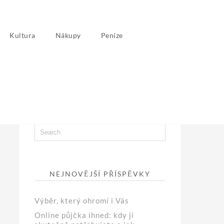
Kultura
Nákupy
Peníze
NEJNOVĚJŠÍ PŘÍSPĚVKY
Výběr, který ohromí i Vás
Online půjčka ihned: kdy ji