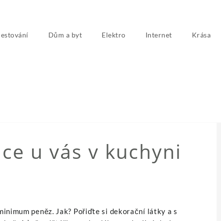
estování
Dům a byt
Elektro
Internet
Krása
NEZAŘAZENÉ
ce u vás v kuchyni
minimum peněz. Jak? Pořiďte si
dekorační látky
a s