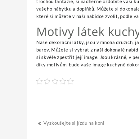
trochou fantazie, si nádherně ozdobíte vaši k
vašeho nábytku a doplňků. Můžete si dokonale 
které si můžete v naší nabídce zvolit, podle v
Motivy látek kuch
Naše dekorační látky, jsou v mnoha druzích, j
barev. Můžete si vybrat z naší dokonalé nabí
si skvěle zpestřit její image. Jsou krásné, v 
díky motivům, bude vaše image kuchyně dokon
Navigace
Vyzkoušejte si jízdu na koni