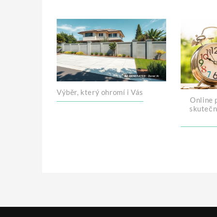
pro
příspěvek
Výběr, který ohromí i Vás
Online p
skutečn