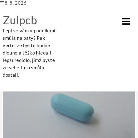
8. 8. 2026
Zulpcb
Lepí se vám v podnikání
smůla na paty? Pak
věřte, že byste hodně
dlouho a těžko hledali
Home
Nákupy
Noční hrátky končí
lepší ředidlo, jímž byste
ze sebe tuto smůlu
dostali.