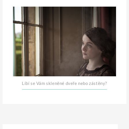
Líbí se Vám skleněné dveře nebo zástěny?