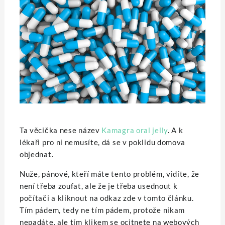
Ta věcička nese název
Kamagra oral jelly
. A k
lékaři pro ni nemusíte, dá se v poklidu domova
objednat.
Nuže, pánové, kteří máte tento problém, vidíte, že
není třeba zoufat, ale že je třeba usednout k
počítači a kliknout na odkaz zde v tomto článku.
Tím pádem, tedy ne tím pádem, protože nikam
nepadáte, ale tím klikem se ocitnete na webových