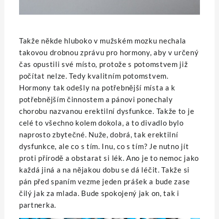
Takže někde hluboko v mužském mozku nechala
takovou drobnou zprávu pro hormony, aby v určený
čas opustili své místo, protože s potomstvem již
počítat nelze. Tedy kvalitním potomstvem.
Hormony tak odešly na potřebnější místa a k
potřebnějším činnostem a pánovi ponechaly
chorobu nazvanou erektilní dysfunkce. Takže to je
celé to všechno kolem dokola, a to divadlo bylo
naprosto zbytečné. Nuže, dobrá, tak erektilní
dysfunkce, ale co s tím. Inu, co s tím? Je nutno jít
proti přírodě a obstarat si lék. Ano je to nemoc jako
každá jiná a na nějakou dobu se dá léčit. Takže si
pán před spaním vezme jeden prášek a bude zase
čilý jak za mlada. Bude spokojený jak on, tak i
partnerka.