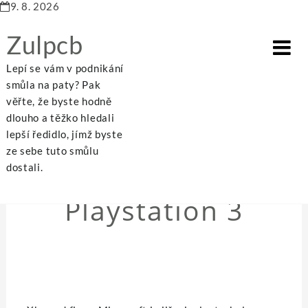
9. 8. 2026
Zulpcb
Lepí se vám v podnikání
smůla na paty? Pak
věřte, že byste hodně
dlouho a těžko hledali
Home
Playstation 3
lepší ředidlo, jímž byste
ze sebe tuto smůlu
dostali.
NEZAŘAZENÉ
Playstation 3