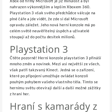
Xbox od firmy Microsoft je již minulost a byl
nahrazen výkonnějším a lepším Xboxem 360.
Playstation 3 však svého předchůdce válcuje na
plné čáře a jde vidět, že zde si dal Microsoft
opravdu záležet. Jeho nová herní konzole má po
celém světě neuvěřitelný úspěch a uživatelé
stoupají až do počtu desítek milionů.
Playstation 3
Čtěte pozorně! Herní konzole
playstation 3
přináší
mnoho změn a novinek. Mezi asi největší ze všech,
však patří takzvaný Kinect. Jedná se o zařízení,
které po připojení umožňuje ovládat konzoli
pouhým pohybem vašeho vlastního těla. Tímto se
hernímu světu otevírají další a další možné zážitky
z hraní her.
Hraní s kamarády z