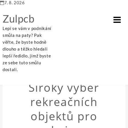
7. 8. 2026
Zulpcb
Lepí se vám v podnikání
smůla na paty? Pak
věřte, že byste hodně
dlouho a těžko hledali
Home
Široký výběr rekreačních objektů pro spokojenou dovolenou
lepší ředidlo, jímž byste
ze sebe tuto smůlu
dostali.
NEZAŘAZENÉ
Široký výběr
rekreačních
objektů pro