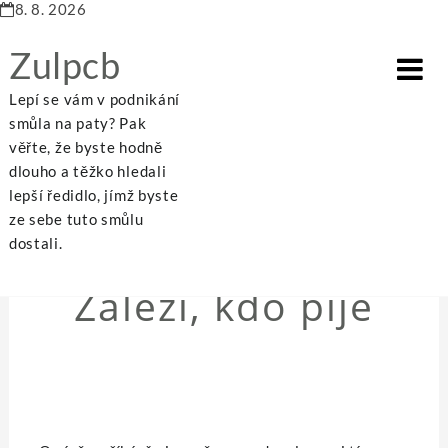
8. 8. 2026
Zulpcb
Lepí se vám v podnikání
smůla na paty? Pak
věřte, že byste hodně
dlouho a těžko hledali
Home
Záleží, kdo pije
lepší ředidlo, jímž byste
ze sebe tuto smůlu
dostali.
NEZAŘAZENÉ
Záleží, kdo pije