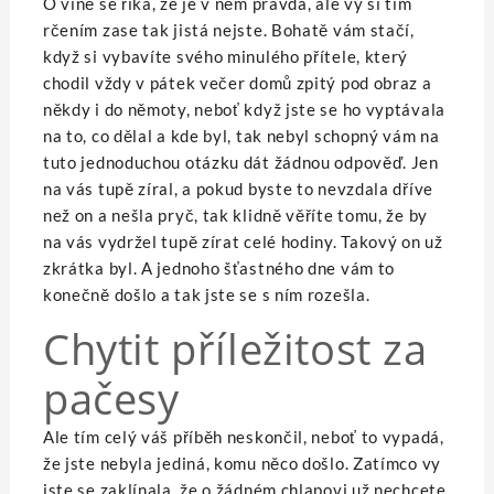
O víně
se říká, že je v něm pravda, ale vy si tím
rčením zase tak jistá nejste. Bohatě vám stačí,
když si vybavíte svého minulého přítele, který
chodil vždy v pátek večer domů zpitý pod obraz a
někdy i do němoty, neboť když jste se ho vyptávala
na to, co dělal a kde byl, tak nebyl schopný vám na
tuto jednoduchou otázku dát žádnou odpověď. Jen
na vás tupě zíral, a pokud byste to nevzdala dříve
než on a nešla pryč, tak klidně věříte tomu, že by
na vás vydržel tupě zírat celé hodiny. Takový on už
zkrátka byl. A jednoho šťastného dne vám to
konečně došlo a tak jste se s ním rozešla.
Chytit příležitost za
pačesy
Ale tím celý váš příběh neskončil, neboť to vypadá,
že jste nebyla jediná, komu něco došlo. Zatímco vy
jste se zaklínala, že o žádném chlapovi už nechcete