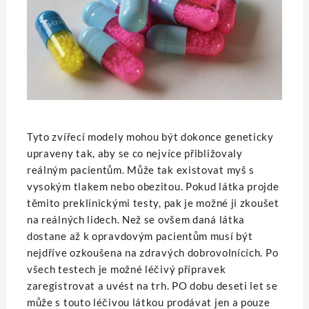
Tyto zvířecí modely mohou být dokonce geneticky
upraveny tak, aby se co nejvíce přibližovaly
reálným pacientům. Může tak existovat myš s
vysokým tlakem nebo obezitou. Pokud látka projde
těmito preklinickými testy, pak je možné ji zkoušet
na reálných lidech. Než se ovšem daná látka
dostane až k opravdovým pacientům musí být
nejdříve ozkoušena na zdravých dobrovolnících. Po
všech testech je možné léčivý přípravek
zaregistrovat a uvést na trh. PO dobu deseti let se
může s touto léčivou látkou prodávat jen a pouze