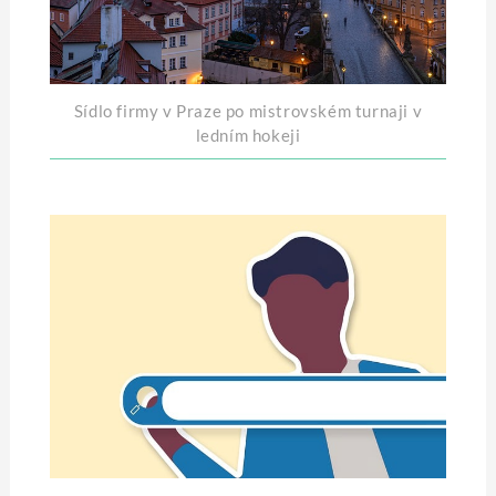
Sídlo firmy v Praze po mistrovském turnaji v
ledním hokeji