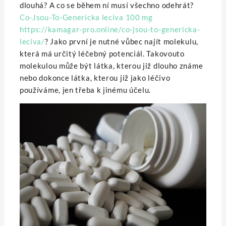
dlouhá? A co se během ní musí všechno odehrát?
Co-Jsou-To-Genericka leciva 100 mg
https://kamagar-pro.online/co-jsou-to-genericka-
leciva/
? Jako první je nutné vůbec najít molekulu,
která má určitý léčebný potenciál. Takovouto
molekulou může být látka, kterou již dlouho známe
nebo dokonce látka, kterou již jako léčivo
používáme, jen třeba k jinému účelu.