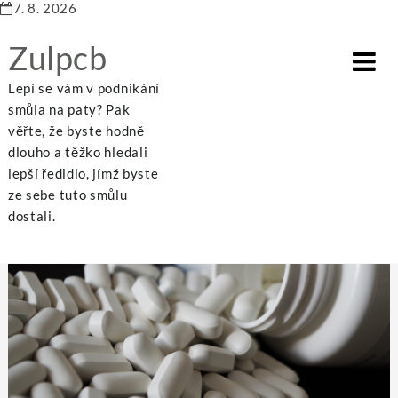
7. 8. 2026
Zulpcb
Lepí se vám v podnikání
smůla na paty? Pak
věřte, že byste hodně
dlouho a těžko hledali
Home
Business
Co jsou generická léčiva?
lepší ředidlo, jímž byste
ze sebe tuto smůlu
dostali.