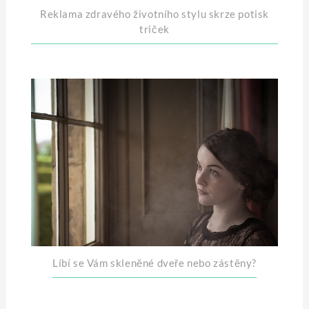
Reklama zdravého životního stylu skrze potisk
triček
Líbí se Vám skleněné dveře nebo zástěny?