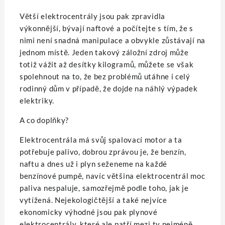
Větší elektrocentrály jsou pak zpravidla
výkonnější, bývají naftové a počítejte s tím, že s
nimi není snadná manipulace a obvykle zůstávají na
jednom místě. Jeden takový záložní zdroj může
totiž vážit až desítky kilogramů, můžete se však
spolehnout na to, že bez problémů utáhne i celý
rodinný dům v případě, že dojde na náhlý výpadek
elektriky.
A co doplňky?
Elektrocentrála má svůj spalovací motor a ta
potřebuje palivo, dobrou zprávou je, že benzín,
naftu a dnes už i plyn seženeme na každé
benzínové pumpě, navíc většina elektrocentrál moc
paliva nespaluje, samozřejmě podle toho, jak je
vytížená. Nejekologičtější a také nejvíce
ekonomicky výhodné jsou pak plynové
elektrocentrály, které ale patří mezi ty nejméně