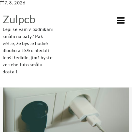
7. 8. 2026
Zulpcb
Lepí se vám v podnikání
smůla na paty? Pak
věřte, že byste hodně
dlouho a těžko hledali
Home
Nákupy
Elektrocentrála jako záložní zdroj elektrické energie – Jakou vybrat?
lepší ředidlo, jímž byste
ze sebe tuto smůlu
dostali.