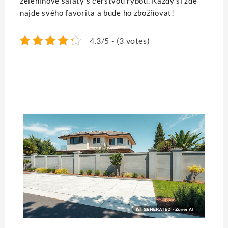
zeleninové saláty s čerstvou rybou. Každý si zde
najde svého favorita a bude ho zbožňovat!
4.3/5 - (3 votes)