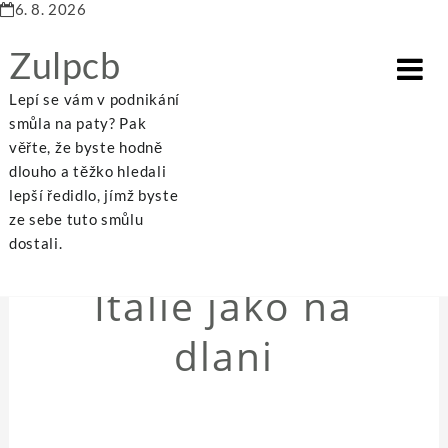
6. 8. 2026
Zulpcb
Lepí se vám v podnikání
smůla na paty? Pak
věřte, že byste hodně
dlouho a těžko hledali
Home
Itálie jako na dlani
lepší ředidlo, jímž byste
ze sebe tuto smůlu
dostali.
NEZAŘAZENÉ
Itálie jako na
dlani