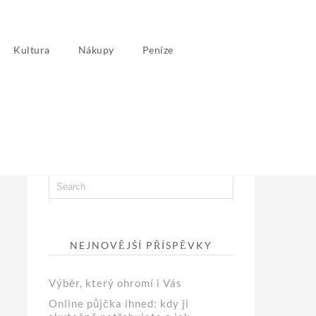
Kultura
Nákupy
Peníze
NEJNOVĚJŠÍ PŘÍSPĚVKY
Výběr, který ohromí i Vás
Online půjčka ihned: kdy ji