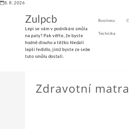
8. 8. 2026
Zulpcb
Business
C
Lepí se vám v podnikání smůla
Technika
na paty? Pak věřte, že byste
hodně dlouho a těžko hledali
lepší ředidlo, jímž byste ze sebe
Home
Zdravotní matrace pro větší pohodlí
tuto smůlu dostali.
Zdravotní matra