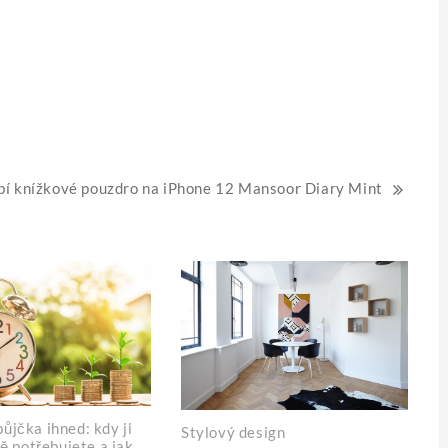
bí knížkové pouzdro na iPhone 12 Mansoor Diary Mint
ůjčka ihned: kdy ji
Stylový design
ě potřebujete a jak