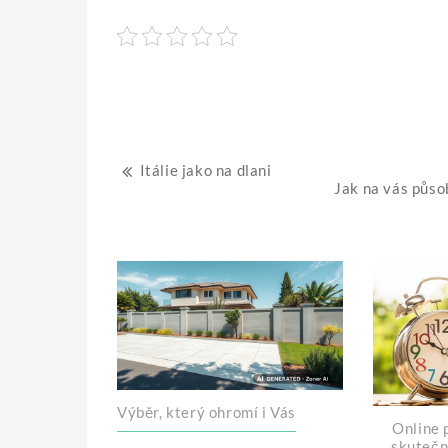
Navigace
Itálie jako na dlani
Jak na vás půso
pro
příspěvek
Výběr, který ohromí i Vás
Online p
skutečn