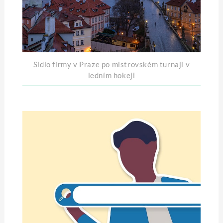
Sídlo firmy v Praze po mistrovském turnaji v
ledním hokeji