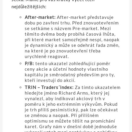
nejdůležitějších:
After-market:
After-market představuje
dobu po zavření trhu. Před znovuotevřením
se setkáme s názvem Pre-market. Mezi
těmito dvěma body probíhá časová lhůta,
při které market samozřejmě nespí, naopak
je dynamický a může se odehrát řada změn,
na které je po znovuotevření třeba
urychleně reagovat.
P/B:
tento ukazatel zohledňující poměr
ceny akcie a účetní hodnoty vlastního
kapitálu je směrodatný především pro ty,
kteří investují do akcií.
TRIN – Traders´index:
Za tímto ukazatelem
hledejte jméno Richard Arms, který jej
vynalezl, aby indikoval akciový trh v
poměru k jeho extrémním výkyvům. Pokud
je trh příliš pesimistický, pak lze očekávat
se změnou a naopak. Při přílišném
optimismu se můžete těšit na promíchání
karet. Grafy nám v dnešní době jednoduše
vykreslí vztah mezi poptávkou a nabídkou.