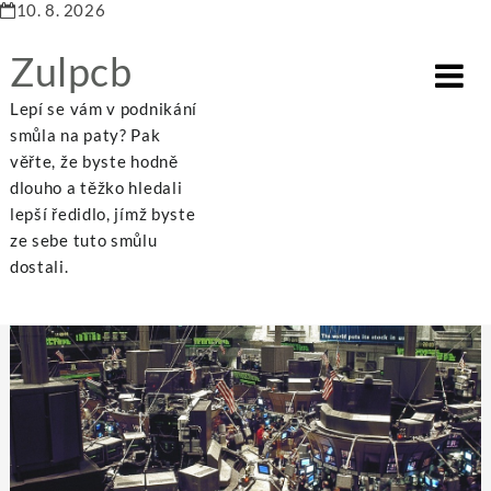
10. 8. 2026
Zulpcb
Lepí se vám v podnikání
smůla na paty? Pak
věřte, že byste hodně
dlouho a těžko hledali
Home
Business
Oprašte pojmosloví na trhu s měnami
lepší ředidlo, jímž byste
ze sebe tuto smůlu
dostali.