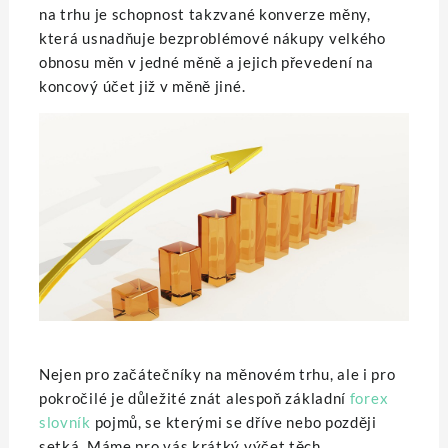
na trhu je schopnost takzvané konverze měny,
která usnadňuje bezproblémové nákupy velkého
obnosu měn v jedné měně a jejich převedení na
koncový účet již v měně jiné.
Nejen pro začátečníky na měnovém trhu, ale i pro
pokročilé je důležité znát alespoň základní
forex
slovník
pojmů, se kterými se dříve nebo později
setká. Máme pro vás krátký výčet těch