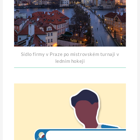
Sídlo firmy v Praze po mistrovském turnaji v
ledním hokeji