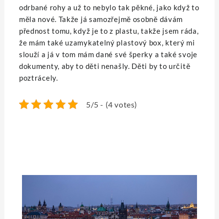
odrbané rohy a už to nebylo tak pěkné, jako když to
měla nové. Takže já samozřejmě osobně dávám
přednost tomu, když je to z plastu, takže jsem ráda,
že mám také uzamykatelný plastový box, který mi
slouží a já v tom mám dané své šperky a také svoje
dokumenty, aby to děti nenašly. Děti by to určitě
poztrácely.
5/5 - (4 votes)