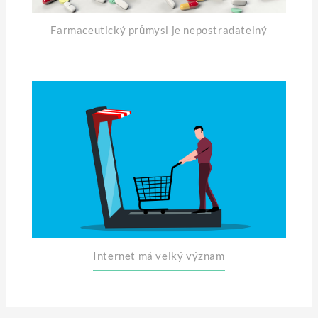
Farmaceutický průmysl je nepostradatelný
Internet má velký význam