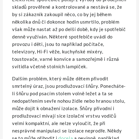
skladů prověřené a kontrolované a nestává se, že
by si zákazník zakoupil něco, co by jej během
několika dnů či dokonce hodin usmrtilo, problém
však může nastat až po delší době, kdy je spotřebič
denně využíván. Některé spotřebiče uvádí do
provozu i děti, jsou to například počítače,
televizory, Hi-Fi věže, kuchyňské mixéry,
toustovače, varné konvice a samozřejmě i různá
svítidla včetně stolních lampiček.
Dalším problém, který může dětem přivodit
smrtelný úraz, jsou prodlužovací šňůry. Ponecháte-
li šňůru pod psacím stolem volně ležet a ta se
nedopatřením sevře nohou židle nebo hranou stolu,
může dojít k obnažení izolace. Šňůry přívodní i
prodlužovací mívají sice izolační vrstvu vodičů
velmi kompaktní, ale nelze vyloučit, že při
nesprávné manipulaci se izolace neprodře. Někdy
se to může přihodit i
docela
a nevinně, například