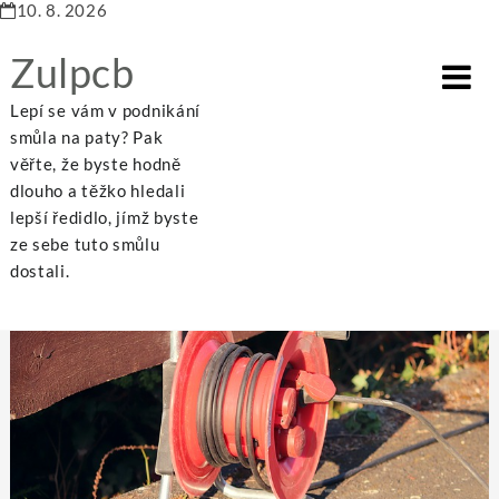
10. 8. 2026
Zulpcb
Lepí se vám v podnikání
smůla na paty? Pak
věřte, že byste hodně
dlouho a těžko hledali
Home
Internet
Při revizi spotřebičů se zaměřte i na dětský pokoj
lepší ředidlo, jímž byste
ze sebe tuto smůlu
dostali.