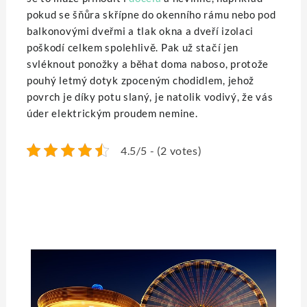
pokud se šňůra skřípne do okenního rámu nebo pod
balkonovými dveřmi a tlak okna a dveří izolaci
poškodí celkem spolehlivě. Pak už stačí jen
svléknout ponožky a běhat doma naboso, protože
pouhý letmý dotyk zpoceným chodidlem, jehož
povrch je díky potu slaný, je natolik vodivý, že vás
úder elektrickým proudem nemine.
4.5/5 - (2 votes)