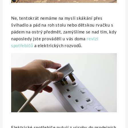
Ne, tentokrát nemáme na mysli skákání přes
švihadlo a pád na roh stolu nebo dětskou rvačku s
pádem na ostrý předmět, zamýšlíme se nad tím, kdy
naposledy jste prováděli u vás doma
revizi
spotřebičů
a elektrických rozvodů.
Elektrické spotřebiče putují z výroby do prodejních