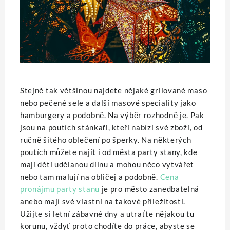
Stejně tak většinou najdete nějaké grilované maso
nebo pečené sele a další masové speciality jako
hamburgery a podobně. Na výběr rozhodně je. Pak
jsou na poutích stánkaři, kteří nabízí své zboží, od
ručně šitého oblečení po šperky. Na některých
poutích můžete najít i od města party stany, kde
mají děti udělanou dílnu a mohou něco vytvářet
nebo tam malují na obličej a podobně.
Cena
pronájmu party stanu
je pro město zanedbatelná
anebo mají své vlastní na takové příležitosti.
Užijte si letní zábavné dny a utraťte nějakou tu
korunu, vždyť proto chodíte do práce, abyste se