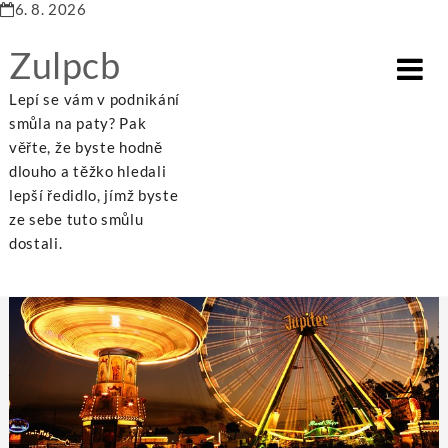
6. 8. 2026
Zulpcb
Lepí se vám v podnikání
smůla na paty? Pak
věřte, že byste hodně
dlouho a těžko hledali
Home
Internet
Zábava a akce.
lepší ředidlo, jímž byste
ze sebe tuto smůlu
dostali.