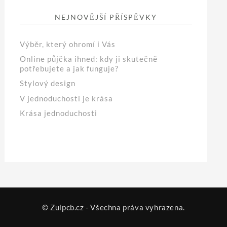
NEJNOVĚJŠÍ PŘÍSPĚVKY
Výběr, který ohromí i Vás
Online půjčka ihned: kdy ji skutečně
potřebujete a jak funguje?
Stylový design
V jednoduchosti je krása
Krása jednoduchosti
© Zulpcb.cz - Všechna práva vyhrazena.