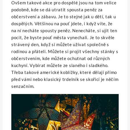
Ovšem takové akce pro dospělé jsou na tom velice
podobně, kde se dá utratit spousta peněz za
občerstvení a zábavu. Je to stejné jak u dětí, tak u
dospělých. Většinou na pouť jdete, i když víte, že
na ní necháte spousty peněz. Nenecháte, si ujít ten
pocit, že byste pouť města vynechali. Je to skvěle
strávený den, když si můžete užívat společně s
rodinou a přáteli.
Můžete si projít všechny stánky s
občerstvením, kde můžete ochutnat od různých
kuchyní. Vybírat můžete ze slaného i sladkého.
Třeba takové americké koblížky, které dělají přímo
před vámi nebo klasický trdelník se skořicí je něčím
senzačním.