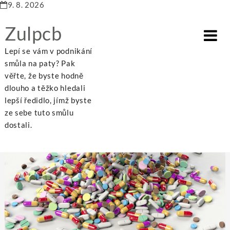
9. 8. 2026
Zulpcb
Lepí se vám v podnikání
smůla na paty? Pak
věřte, že byste hodně
dlouho a těžko hledali
Home
Internet
Farmaceutický průmysl je nepostradatelný
lepší ředidlo, jímž byste
ze sebe tuto smůlu
dostali.