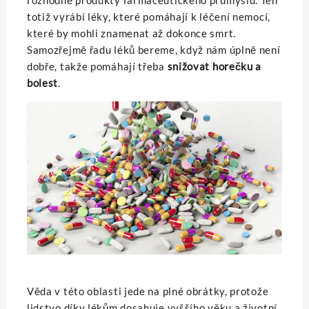
rozhodně produkty farmaceutického průmyslu. Ten
totiž vyrábí léky, které pomáhají k léčení nemocí,
které by mohli znamenat až dokonce smrt.
Samozřejmě řadu léků bereme, když nám úplně není
dobře, takže pomáhají třeba
snižovat horečku a
bolest
.
Věda v této oblasti jede na plné obrátky, protože
lidstvo díky lékům dosahuje vyššího věku a životní