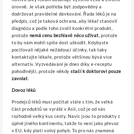
úrovně. Je však potřeba být zodpovědný a
dodržovat pravidelné dávkování. Řada léků je na
předpis, což je taková ochrana, aby lékař stanovil
diagnózu a podle toho zvolil konkrétní produkt,
protože
nemá cenu bezhlavě něco užívat
, protože
to by nám mohli spíše dost uškodit. Kdybyste
pociťovali nějaké nežádoucí účinky, tak taky
kontaktujte lékaře, protože většinou bývá více
alternativ. Vyzvedávání je dnes díky e-receptu
pohodlnější, protože někdy
stačí k doktorovi pouze
zavolat
.
Dovoz léků
Prodejců léků musí počítat stále s tím, že velká
část produktů se vyrábí v Asii, což je od nás
rozhodně velký kus cesty. Navíc jsou to produkty z
úplně jiného kontinentu, takže to není jako převoz
v EU, kdy platí volný pohyb. To pro nás znamená