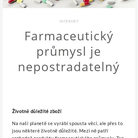
INTERNET
Farmaceutický
průmysl je
nepostradatelný
Životně důležité zboží
Na naši planetě se vyrábí spousta věcí, ale přes to
jsou některé životně důležité. Mezi ně patří