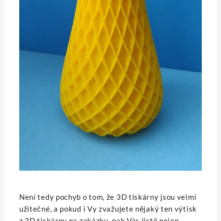
Není tedy pochyb o tom, že 3D tiskárny jsou velmi
užitečné, a pokud i Vy zvažujete nějaký ten výtisk
z 3D tiskárny na zakázku, pak Vás jistě nejen