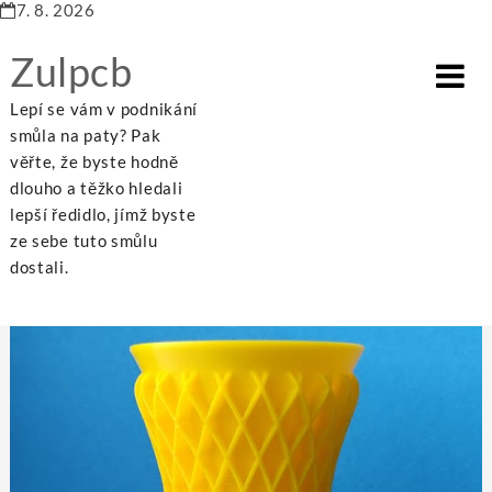
7. 8. 2026
Zulpcb
Lepí se vám v podnikání
smůla na paty? Pak
věřte, že byste hodně
dlouho a těžko hledali
Home
Business
Co obnáší 3D tisk
lepší ředidlo, jímž byste
ze sebe tuto smůlu
dostali.