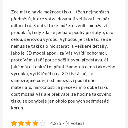
Zde máte navíc možnost tisku i těch nejmenších
předmětů, které sotva dosahují velikosti jen pár
milimetrů. Sami si také můžete zvolit množství
produktů, tedy zda se jedná o pouhý prototyp, či o
celou, sériovou výrobu. Výhodou je také to, že se
nemusíte takřka o nic starat, a veškeré detaily,
jako je 3D model apod., za Vás vyřídí odborníci,
proto Vám stačí pouze sdělit svou představu, či
jaké máte konkrétní přání. Samotná cena takového
výrobku, vytištěného na 3D tiskárně, se
samozřejmě odvíjí od množství použitého
materiálu, náročnosti, a především o době tisku,
dost možná Vás ale překvapí, že hodina takového
tisku se pohybuje jen okolo pouhých sedmdesáti
korun.
4.2/5 - (4 votes)