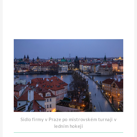
Sídlo firmy v Praze po mistrovském turnaji v
ledním hokeji