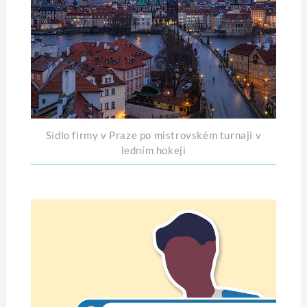
Sídlo firmy v Praze po mistrovském turnaji v
ledním hokeji