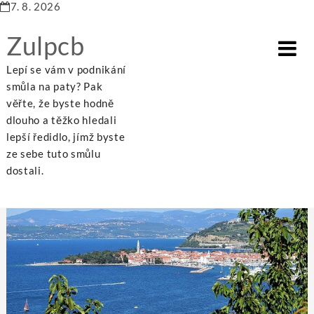
7. 8. 2026
Zulpcb
Lepí se vám v podnikání
smůla na paty? Pak
věřte, že byste hodně
dlouho a těžko hledali
Home
Business
Dokonalá dovolená pro celou rodinu
lepší ředidlo, jímž byste
ze sebe tuto smůlu
dostali.