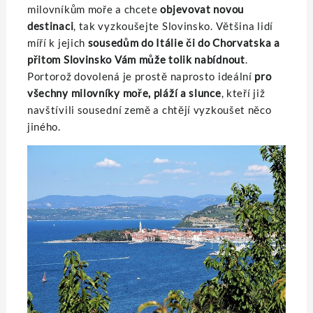
milovníkům moře a chcete
objevovat novou
destinaci
, tak vyzkoušejte Slovinsko. Většina lidí
míří k jejich
sousedům do Itálie či do Chorvatska a
přitom Slovinsko Vám může tolik nabídnout
.
Portorož dovolená
je prostě naprosto ideální
pro
všechny milovníky moře, pláží a slunce
, kteří již
navštívili sousední země a chtějí vyzkoušet něco
jiného.