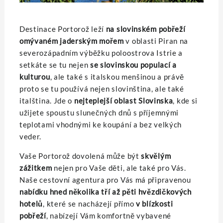
Destinace Portorož leží
na slovinském pobřeží
omývaném jaderským mořem
v oblasti Piran na
severozápadním výběžku poloostrova Istrie a
setkáte se tu nejen
se slovinskou populací a
kulturou
, ale také s italskou menšinou a právě
proto se tu používá nejen slovinština, ale také
italština. Jde o
nejteplejší oblast Slovinska
, kde si
užijete spoustu slunečných dnů s příjemnými
teplotami vhodnými ke koupání a bez velkých
veder.
Vaše Portorož dovolená může být
skvělým
zážitkem
nejen pro Vaše děti, ale také pro Vás.
Naše cestovní agentura pro Vás má připravenou
nabídku hned několika tří až pěti hvězdičkových
hotelů
, které se nacházejí přímo
v blízkosti
pobřeží
, nabízejí Vám komfortně vybavené