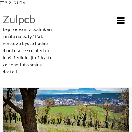
9. 8. 2026
Zulpcb
Lepí se vám v podnikání
smůla na paty? Pak
věřte, že byste hodně
dlouho a těžko hledali
Home
Krása
Ubytování v Mikulově můžete spojit s poznáním přírodních krás
lepší ředidlo, jímž byste
ze sebe tuto smůlu
dostali.