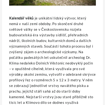
Kalendář věků
je unikátní lidský výtvor, který
nemá v naší zemi obdoby. Po skončení druhé
světové války se v Československu rozjela
budovatelská éra výstavby sídlišť, přehradních
nádrží, školních budov, kulturních domů a dalších
významných staveb. Součástí tohoto procesu byl i
zvýšený zájem o archeologické výzkumy. Na
počátku padesátých let uskutečnil archeolog Dr.
Klíma nedaleko Dolních Věstonic neobvyklý počin
– v opuštěné cihelně, která využívala pro své
výrobky okolní zeminu, vytvořil v odebrané skrývce
profilový řez o rozměrech 5 x 12 x 3 metry. V něm
se zobrazují jednotlivé vrstvy navátého písku a
prachu, jejichž stáří sahá až do starší doby
kamenné. Nejstarší vrstvy jsou staré přibližně sto
tisíc let a Klímovo dílo se dodnes využívá