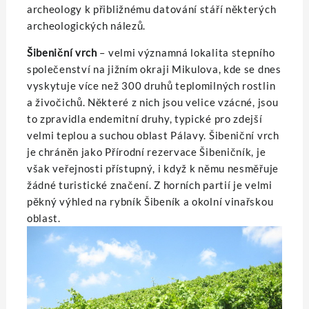
archeology k přibližnému datování stáří některých
archeologických nálezů.
Šibeniční vrch
– velmi významná lokalita stepního
společenství na jižním okraji Mikulova, kde se dnes
vyskytuje více než 300 druhů teplomilných rostlin
a živočichů. Některé z nich jsou velice vzácné, jsou
to zpravidla endemitní druhy, typické pro zdejší
velmi teplou a suchou oblast Pálavy. Šibeniční vrch
je chráněn jako Přírodní rezervace Šibeničník, je
však veřejnosti přístupný, i když k němu nesměřuje
žádné turistické značení. Z horních partií je velmi
pěkný výhled na rybník Šibeník a okolní vinařskou
oblast.