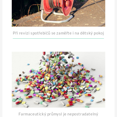
Při revizi spotřebičů se zaměřte i na dětský pokoj
Farmaceutický průmysl je nepostradatelný