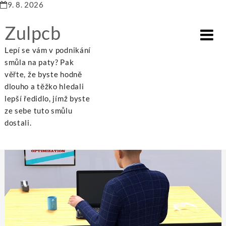
9. 8. 2026
Zulpcb
Lepí se vám v podnikání
smůla na paty? Pak
věřte, že byste hodně
dlouho a těžko hledali
Home
Internet
Poraďte se a potom se rozhodněte
lepší ředidlo, jímž byste
ze sebe tuto smůlu
dostali.