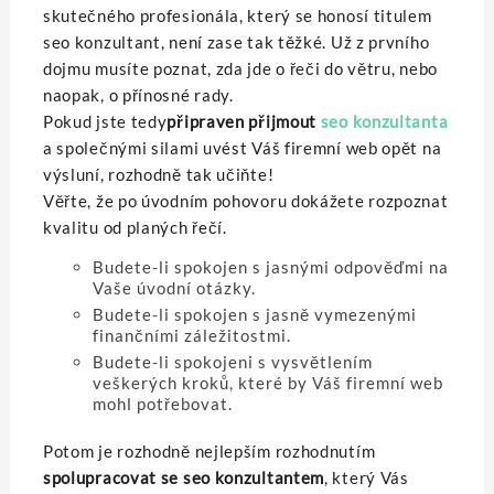
skutečného profesionála, který se honosí titulem
seo konzultant, není zase tak těžké. Už z prvního
dojmu musíte poznat, zda jde o řeči do větru, nebo
naopak, o přínosné rady.
Pokud jste tedy
připraven přijmout
seo konzultanta
a společnými silami uvést Váš firemní web opět na
výsluní, rozhodně tak učiňte!
Věřte, že po úvodním pohovoru dokážete rozpoznat
kvalitu od planých řečí.
Budete-li spokojen s jasnými odpověďmi na
Vaše úvodní otázky.
Budete-li spokojen s jasně vymezenými
finančními záležitostmi.
Budete-li spokojeni s vysvětlením
veškerých kroků, které by Váš firemní web
mohl potřebovat.
Potom je rozhodně nejlepším rozhodnutím
spolupracovat se seo konzultantem
, který Vás