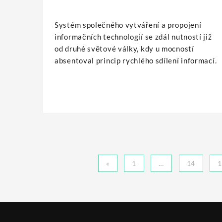
Systém společného vytváření a propojení
informačních technologií se zdál nutností již
od druhé světové války, kdy u mocností
absentoval princip rychlého sdílení informací.
Stránkování
«
1
…
14
1
příspěvků