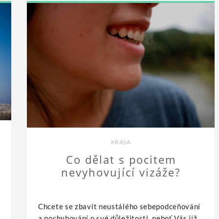
KRÁSA
Co dělat s pocitem
nevyhovující vizáže?
Chcete se zbavit neustálého sebepodceňování
a pochybování o své důležitosti, neboť Vás již