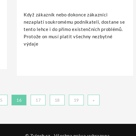
Když zákazník nebo dokonce zákazníci
nezaplatí soukromému podnikateli, dostane se
tento lehce i do přímo existenčních problémů.
Protože on musí platit všechny nezbytné
výdaje
5
16
17
18
19
»
© Zulpcb.cz - Všechna práva vyhrazena.