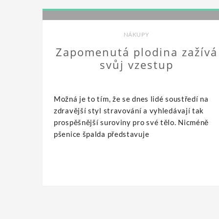
NÁKUPY
Zapomenutá plodina zažívá
svůj vzestup
Možná je to tím, že se dnes lidé soustředí na
zdravější styl stravování a vyhledávají tak
prospěšnější suroviny pro své tělo. Nicméně
pšenice špalda představuje